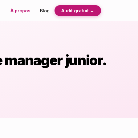
s
À propos
Blog
Audit gratuit →
 manager junior.