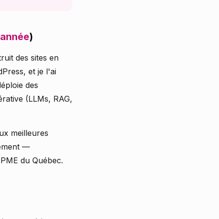
 année
)
uit des sites en
ress, et je l'ai
déploie des
énérative (LLMs, RAG,
ux meilleures
lement —
ux PME du Québec.