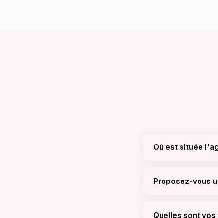
Où est située l'
Nous sommes basé
souhaitent une vis
Proposez-vous un 
Oui. Nous offrons
leviers de croissa
Quelles sont vos