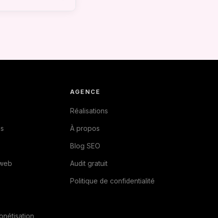
re mensuelle.
AGENCE
Réalisations
s
À propos
Blog SEO
web
Audit gratuit
Politique de confidentialité
nétisation