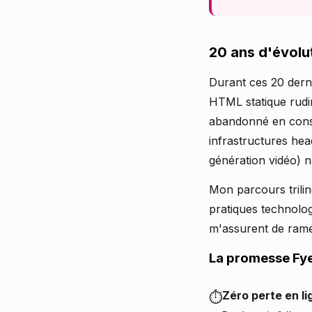
20 ans d'évolu
Durant ces 20 derni
HTML statique rudim
abandonné en consta
infrastructures head
génération vidéo) n
Mon parcours trilin
pratiques technolog
m'assurent de rame
La promesse Fy
Zéro perte en li
⏱️