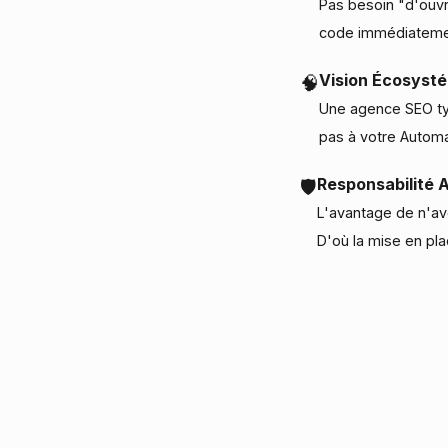
Pas besoin "d'ouvr
code immédiateme
Vision Écosyst
🧠
Une agence SEO ty
pas à votre Automa
Responsabilité A
🛡️
L'avantage de n'avo
D'où la mise en p