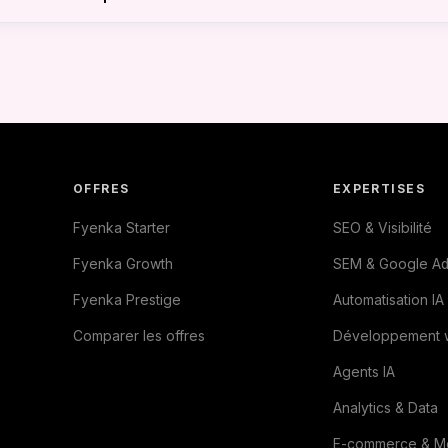
 récurrents (Growth/Prestige), nous fonctionnons par factu
arter, un acompte est demandé au lancement du projet.
OFFRES
EXPERTISES
Fyenka Starter
SEO & Visibilité
Fyenka Growth
SEM & Google Ad
Fyenka Prestige
Automatisation IA
Comparer les offres
Développement 
Agents IA
Analytics & Data
E-commerce & Mo