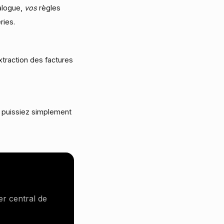
alogue,
vos
règles
ries.
xtraction des factures
 puissiez simplement
er central de