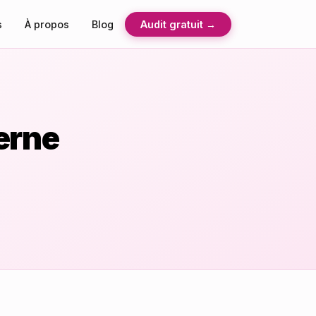
s
À propos
Blog
Audit gratuit →
terne