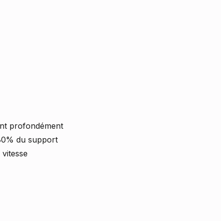
rant profondément
à 80% du support
 vitesse