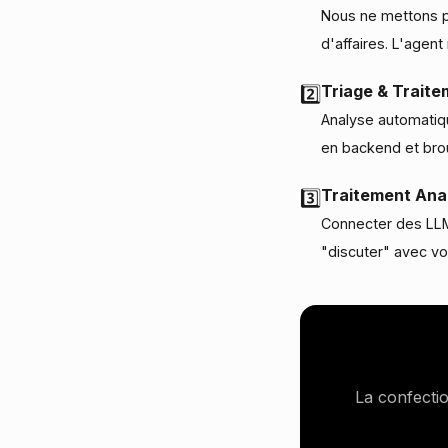
Nous ne mettons pa
d'affaires. L'agen
Triage & Traite
2️⃣
Analyse automatiqu
en backend et bro
Traitement Anal
3️⃣
Connecter des LL
"discuter" avec vo
La confectio