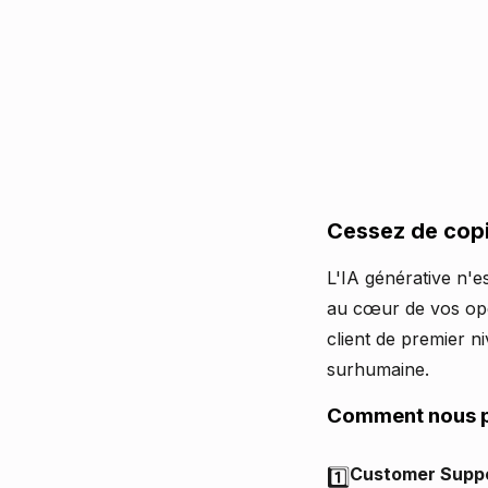
Cessez de copi
L'IA générative n'e
au cœur de vos opér
client de premier n
surhumaine.
Comment nous 
Customer Suppo
1️⃣