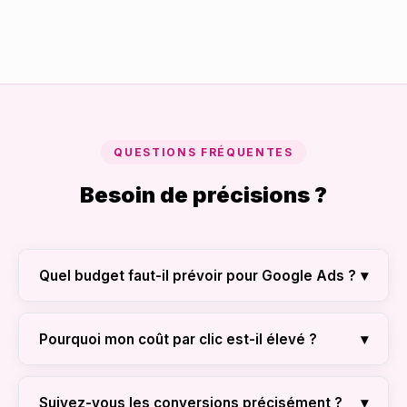
QUESTIONS FRÉQUENTES
Besoin de précisions ?
▾
Quel budget faut-il prévoir pour Google Ads ?
Cela dépend de votre industrie. Nous
recommandons un budget de départ de 500$ à
▾
Pourquoi mon coût par clic est-il élevé ?
1000$ par mois pour collecter assez de
C'est souvent dû à un mauvais 'Score de
données et optimiser rapidement pour la
Qualité'. Un site lent ou une page de destination
▾
Suivez-vous les conversions précisément ?