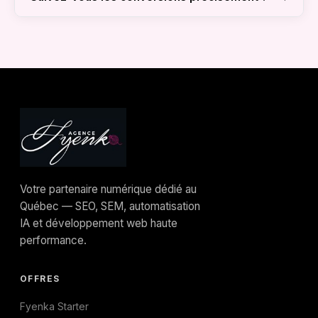
conversion.
non pertinente fait monter les prix. Fyenka
Oui. Avec GA4 et le tracking Server-Side (Loi
règle ce problème techniquement.
25 conforme), nous savons exactement quel
dollar investi génère quel client.
Votre partenaire numérique dédié au
Québec — SEO, SEM, automatisation
IA et développement web haute
performance.
OFFRES
Fyenka Starter