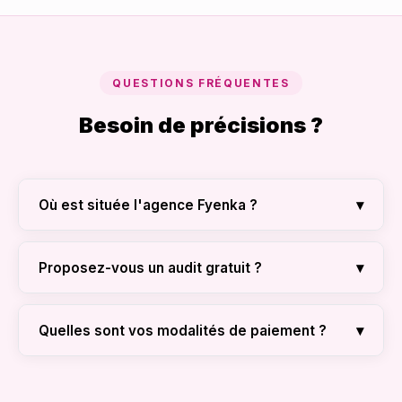
QUESTIONS FRÉQUENTES
Besoin de précisions ?
▾
Où est située l'agence Fyenka ?
Nous sommes basés au Québec, avec une
expertise senior dédiée aux PME locales qui
▾
Proposez-vous un audit gratuit ?
souhaitent une visibilité de classe mondiale.
Oui. Nous offrons un audit de 30 minutes pour
analyser votre site actuel et identifier vos
▾
Quelles sont vos modalités de paiement ?
leviers de croissance prioritaires.
Pour les forfaits récurrents (Growth/Prestige),
nous fonctionnons par facture mensuelle.