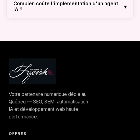
ou des instances privées. Vos données ne sont
Combien coûte l'implémentation d'un agent
▾
IA ?
jamais utilisées pour 'entraîner' les modèles
publics de ChatGPT ou Claude.
Cela dépend de la complexité. Une
automatisation simple peut coûter quelques
centaines de dollars, tandis qu'un agent expert
connecté à vos bases de données fait partie de
nos forfaits Growth ou Prestige.
Votre partenaire numérique dédié au
Québec — SEO, SEM, automatisation
IA et développement web haute
performance.
OFFRES