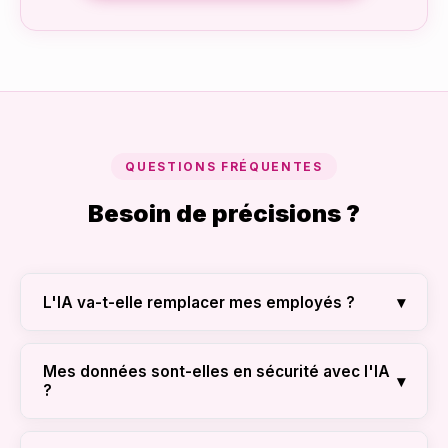
QUESTIONS FRÉQUENTES
Besoin de précisions ?
▾
L'IA va-t-elle remplacer mes employés ?
Non. L'IA remplace les tâches répétitives et
ennuyeuses. Elle libère vos employés pour
Mes données sont-elles en sécurité avec l'IA
▾
?
qu'ils se concentrent sur la stratégie, la
créativité et la relation client complexe.
Chez Fyenka, nous utilisons des API sécurisées