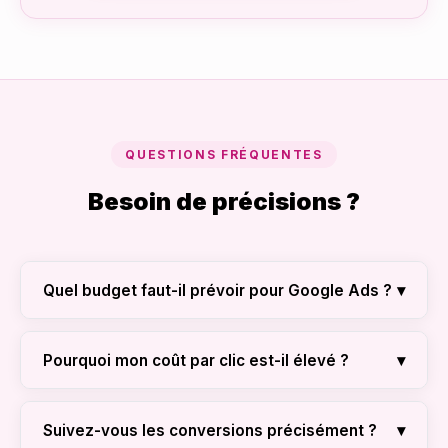
QUESTIONS FRÉQUENTES
Besoin de précisions ?
▾
Quel budget faut-il prévoir pour Google Ads ?
Cela dépend de votre industrie. Nous
recommandons un budget de départ de 500$ à
▾
Pourquoi mon coût par clic est-il élevé ?
1000$ par mois pour collecter assez de
C'est souvent dû à un mauvais 'Score de
données et optimiser rapidement pour la
Qualité'. Un site lent ou une page de destination
▾
Suivez-vous les conversions précisément ?
conversion.